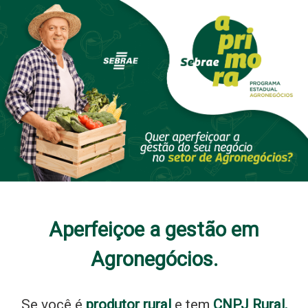
Skip
Skip
to
to
content
content
Aperfeiçoe a gestão em
Agronegócios.
Se você é
produtor rural
e tem
CNPJ Rural,