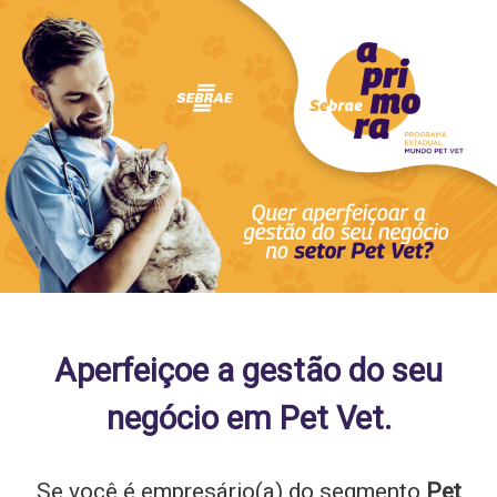
Skip
Skip
to
to
content
content
Aperfeiçoe a gestão do seu
negócio em Pet Vet.
Se você é empresário(a) do segmento
Pet