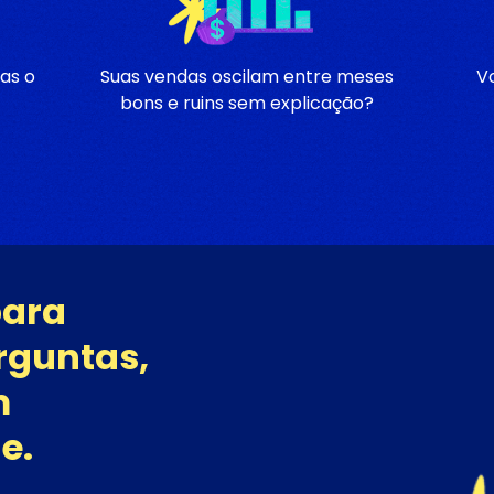
as o
Suas vendas oscilam entre meses
V
bons e ruins sem explicação?
para
rguntas,
m
e.