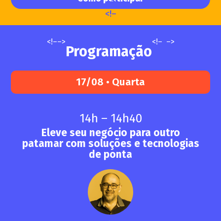
–>
<!–
<!–
–>
<!–
–>
Programação
17/08 • Quarta
14h – 14h40
Eleve seu negócio para outro
patamar com soluções e tecnologias
de ponta