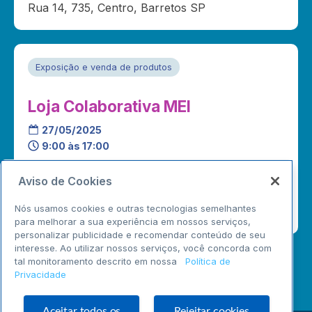
Rua 14, 735, Centro, Barretos SP
Exposição e venda de produtos
Loja Colaborativa MEI
27/05/2025
9:00 às 17:00
Barretos
Aviso de Cookies
Barretos
Nós usamos cookies e outras tecnologias semelhantes
Rua 14, 735, Centro, Barretos SP
para melhorar a sua experiência em nossos serviços,
personalizar publicidade e recomendar conteúdo de seu
interesse. Ao utilizar nossos serviços, você concorda com
tal monitoramento descrito em nossa
Política de
›
...
1
2
3
4
5
6
39
Privacidade
Aceitar todos os
Rejeitar cookies