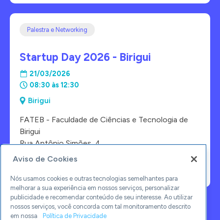
Palestra e Networking
Startup Day 2026 - Birigui
21/03/2026
08:30 às 12:30
Birigui
FATEB - Faculdade de Ciências e Tecnologia de
Birigui
Rua Antônio Simões, 4
Aviso de Cookies
Saiba Mais
ACESSE
Nós usamos cookies e outras tecnologias semelhantes para
melhorar a sua experiência em nossos serviços, personalizar
publicidade e recomendar conteúdo de seu interesse. Ao utilizar
nossos serviços, você concorda com tal monitoramento descrito
1
2
3
4
5
6
7
›
em nossa
Política de Privacidade