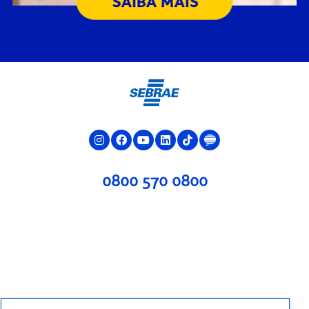
0800 570 0800
jQuery(document).ready(function($){ var swiperposts =
new Swiper('#banner-rotativo', { slidesPerView: 1,
//freeMode: true, //effect: 'fade', loop: true, autoplay: {
delay: 4000, //disableOnInteraction: true, }, navigation: {
nextEl: '.swiper-button-next', prevEl: '.swiper-button-prev',
}, }); $('.show-menu-sm').click(function(){ $('#sub-menu-