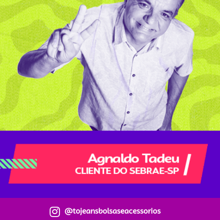
@tojeansbolsaseacessorios