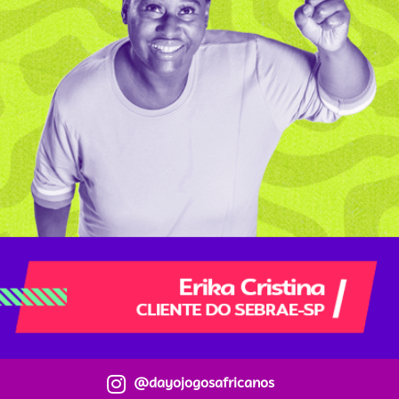
@dayojogosafricanos