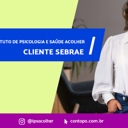
@ipsacolher
contopo.com.br